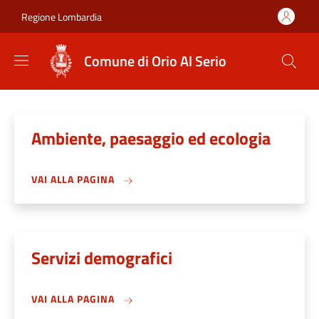
Salta al contenuto principale
Skip to footer content
Regione Lombardia
Comune di Orio Al Serio
Ambiente, paesaggio ed ecologia
VAI ALLA PAGINA
Servizi demografici
VAI ALLA PAGINA