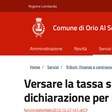
Salta al contenuto principale
Skip to footer content
Regione Lombardia
Comune di Orio Al S
Amministrazione
Novità
Servizi
Briciole di pane
Home
/
Servizi
/
Tributi, finanze e contravv
Versare la tassa su
dichiarazione per
(
urn:nir:stato:legge:2013-12-27;147~art1
)