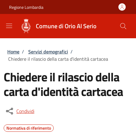
Salta al contenuto principale
Skip to footer content
Regione Lombardia
Comune di Orio Al Serio
Briciole di pane
Home
/
Servizi demografici
/
Chiedere il rilascio della carta d'identità cartacea
Chiedere il rilascio della
carta d'identità cartacea
Condividi
Normativa di riferimento