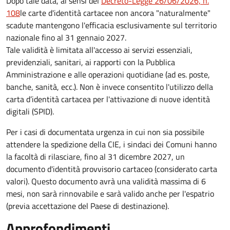
Dopo tale data, ai sensi del
Decreto-Legge 26/06/2026, n.
108
le carte d'identità cartacee non ancora "naturalmente"
scadute mantengono l'efficacia esclusivamente sul territorio
nazionale fino al
31 gennaio 2027
.
Tale validità è limitata all'accesso ai servizi essenziali,
previdenziali, sanitari, ai rapporti con la Pubblica
Amministrazione e alle operazioni quotidiane (ad es. poste,
banche, sanità, ecc.). Non è invece consentito l'utilizzo della
carta d’identità cartacea per l'attivazione di nuove identità
digitali (SPID).
Per i casi di documentata urgenza in cui non sia possibile
attendere la spedizione della CIE, i sindaci dei Comuni hanno
la facoltà di rilasciare, fino al 31 dicembre 2027, un
documento d'identità provvisorio cartaceo (considerato carta
valori). Questo documento avrà una validità massima di 6
mesi, non sarà rinnovabile e sarà valido anche per l'espatrio
(previa accettazione del Paese di destinazione).
Approfondimenti