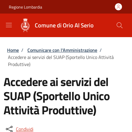
Salta al contenuto principale
Skip to footer content
Regione Lombardia
Comune di Orio Al Serio
Briciole di pane
Home
/
Comunicare con l'Amministrazione
/
Accedere ai servizi del SUAP (Sportello Unico Attività
Produttive)
Accedere ai servizi del
SUAP (Sportello Unico
Attività Produttive)
Condividi