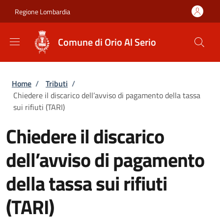
Salta al contenuto principale
Skip to footer content
Regione Lombardia
Comune di Orio Al Serio
Briciole di pane
Home
/
Tributi
/
Chiedere il discarico dell’avviso di pagamento della tassa
sui rifiuti (TARI)
Chiedere il discarico
dell’avviso di pagamento
della tassa sui rifiuti
(TARI)