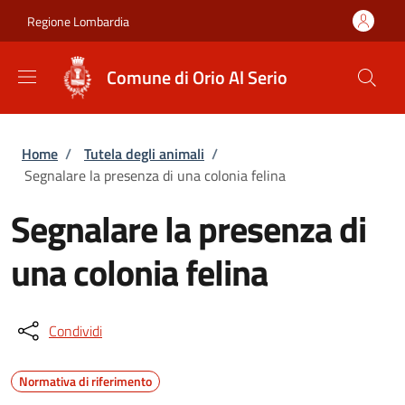
Salta al contenuto principale
Skip to footer content
Regione Lombardia
Comune di Orio Al Serio
Briciole di pane
Home
/
Tutela degli animali
/
Segnalare la presenza di una colonia felina
Segnalare la presenza di
una colonia felina
Condividi
Normativa di riferimento