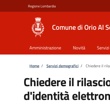
Salta al contenuto principale
Skip to footer content
Regione Lombardia
Comune di Orio Al S
Amministrazione
Novità
Servizi
Briciole di pane
Home
/
Servizi demografici
/
Chiedere il ril
Chiedere il rilasci
d'identità elettron