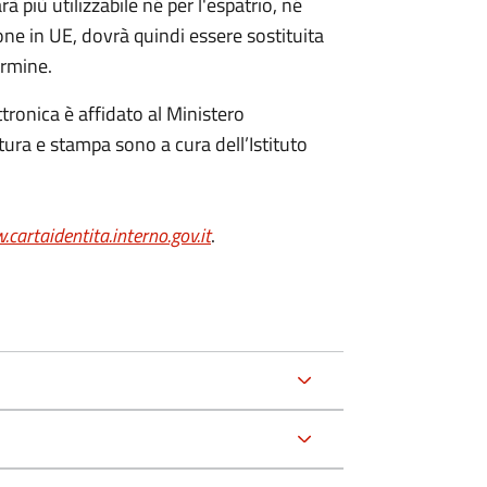
à più utilizzabile né per l'espatrio, né
one in UE, dovrà quindi essere sostituita
ermine.
ttronica è affidato al Ministero
itura e stampa sono a cura dell’
Istituto
cartaidentita.interno.gov.it
.