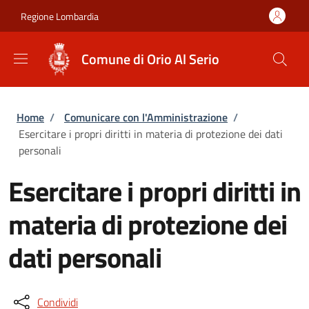
Salta al contenuto principale
Skip to footer content
Regione Lombardia
Comune di Orio Al Serio
Briciole di pane
Home
/
Comunicare con l'Amministrazione
/
Esercitare i propri diritti in materia di protezione dei dati
personali
Esercitare i propri diritti in
materia di protezione dei
dati personali
Condividi