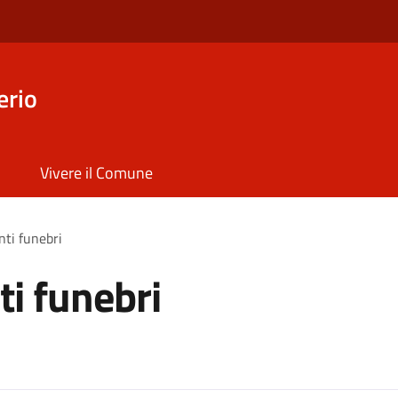
erio
Vivere il Comune
ti funebri
i funebri