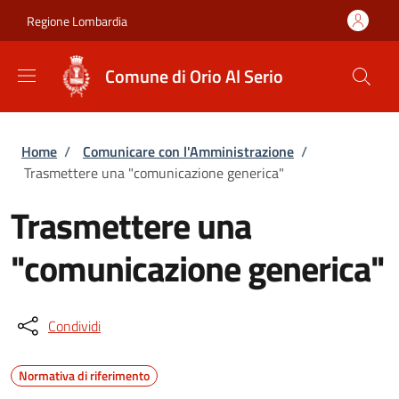
Salta al contenuto principale
Skip to footer content
Regione Lombardia
Comune di Orio Al Serio
Briciole di pane
Home
/
Comunicare con l'Amministrazione
/
Trasmettere una "comunicazione generica"
Trasmettere una
"comunicazione generica"
Condividi
Normativa di riferimento