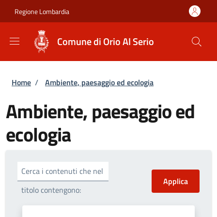
Salta al contenuto principale
Skip to footer content
Regione Lombardia
Comune di Orio Al Serio
Briciole di pane
Home
/
Ambiente, paesaggio ed ecologia
Ambiente, paesaggio ed
ecologia
Cerca i contenuti che nel
titolo contengono: