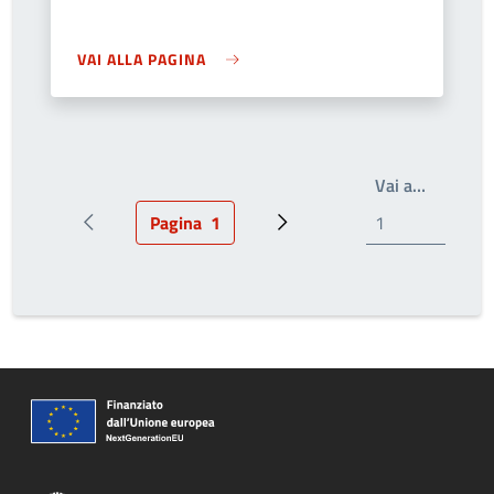
VAI ALLA PAGINA
Scrivi il
Vai a…
Pagina
1
Pagina precedente
Pagina attuale
Pagina successiva