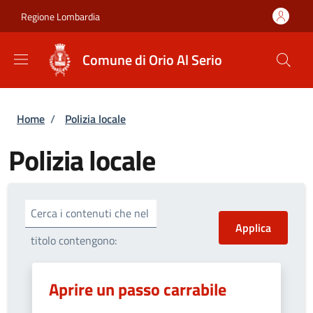
Salta al contenuto principale
Skip to footer content
Regione Lombardia
Comune di Orio Al Serio
Briciole di pane
Home
/
Polizia locale
Polizia locale
Cerca i contenuti che nel
titolo contengono:
Aprire un passo carrabile