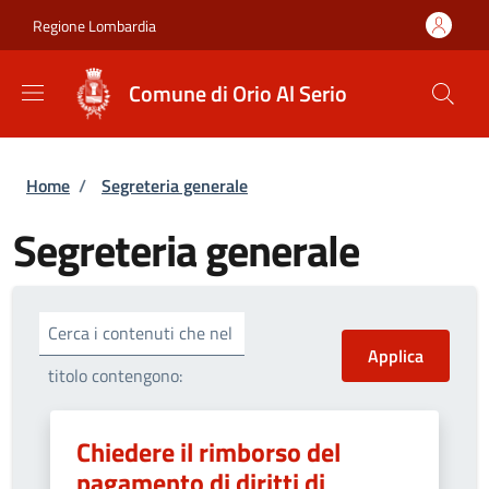
Salta al contenuto principale
Skip to footer content
Regione Lombardia
Comune di Orio Al Serio
Briciole di pane
Home
/
Segreteria generale
Segreteria generale
Cerca i contenuti che nel
titolo contengono:
Chiedere il rimborso del
pagamento di diritti di