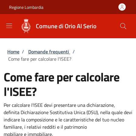
Salta al contenuto principale
Skip to footer content
Regione Lombardia
Comune di Orio Al Serio
Briciole di pane
Home
/
Domande frequenti
/
Come fare per calcolare l'ISEE?
Come fare per calcolare
l'ISEE?
Per calcolare l'ISEE devi presentare una dichiarazione,
definita Dichiarazione Sostitutiva Unica (DSU), nella quale devi
indicare la composizione e le caratteristiche del tuo nucleo
familiare, i relativi redditi e il patrimonio
mobiliare e immobiliare.