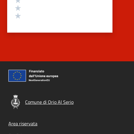
Valuta 2 stelle su 5
Valuta 1 stelle su 5
Comune di Orio Al Serio
Footer menu
Area riservata