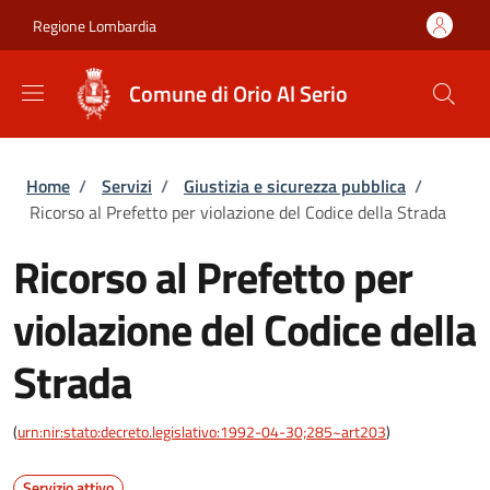
Salta al contenuto principale
Skip to footer content
Regione Lombardia
Comune di Orio Al Serio
Briciole di pane
Home
/
Servizi
/
Giustizia e sicurezza pubblica
/
Ricorso al Prefetto per violazione del Codice della Strada
Ricorso al Prefetto per
violazione del Codice della
Strada
(
urn:nir:stato:decreto.legislativo:1992-04-30;285~art203
)
Servizio attivo