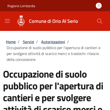
Salta al contenuto principale
Skip to footer content
Regione Lombardia
Comune di Orio Al Serio
Briciole di pane
Home
/
Servizi
/
Autorizzazioni
/
Occupazione di suolo pubblico per l'apertura di cantieri e
per svolgere attività di scarico merci e traslochi: rilascio
della concessione
Occupazione di suolo
pubblico per l'apertura di
cantieri e per svolgere
attività di scarico merci e