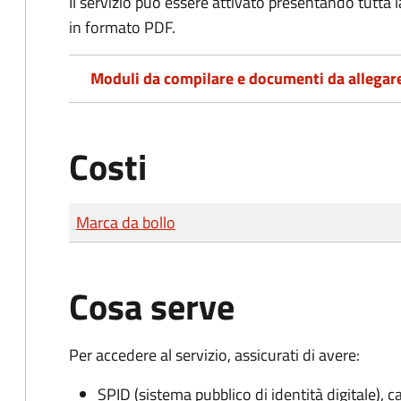
Il servizio può essere attivato presentando tutta
in formato PDF.
Moduli da compilare e documenti da allegar
Costi
Tipo di pagamento
Importo
Marca da bollo
Cosa serve
Per accedere al servizio, assicurati di avere:
SPID (sistema pubblico di identità digitale), ca