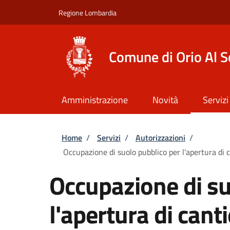
Salta al contenuto principale
Skip to footer content
Regione Lombardia
Comune di Orio Al S
Amministrazione
Novità
Servizi
Briciole di pane
Home
/
Servizi
/
Autorizzazioni
/
Occupazione di suolo pubblico per l'apertura di c
Occupazione di su
l'apertura di cant