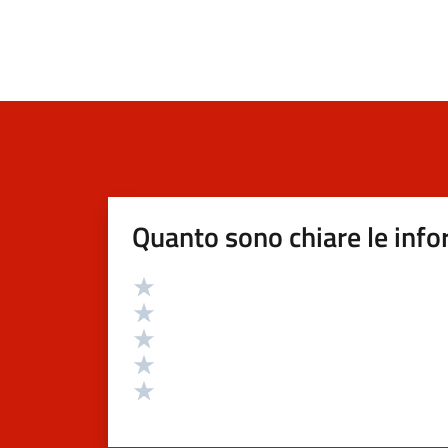
Quanto sono chiare le info
Valutazione
Valuta 5 stelle su 5
Valuta 4 stelle su 5
Valuta 3 stelle su 5
Valuta 2 stelle su 5
Valuta 1 stelle su 5