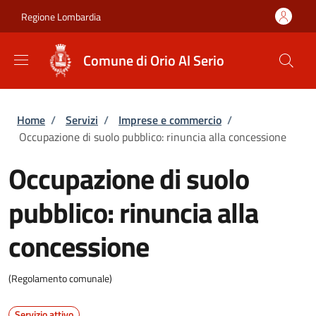
Salta al contenuto principale
Skip to footer content
Regione Lombardia
Comune di Orio Al Serio
Briciole di pane
Home
/
Servizi
/
Imprese e commercio
/
Occupazione di suolo pubblico: rinuncia alla concessione
Occupazione di suolo
pubblico: rinuncia alla
concessione
(Regolamento comunale)
Servizio attivo