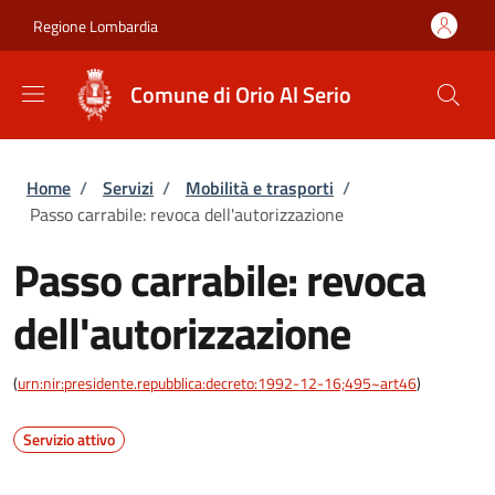
Salta al contenuto principale
Skip to footer content
Regione Lombardia
Comune di Orio Al Serio
Briciole di pane
Home
/
Servizi
/
Mobilità e trasporti
/
Passo carrabile: revoca dell'autorizzazione
Passo carrabile: revoca
dell'autorizzazione
(
urn:nir:presidente.repubblica:decreto:1992-12-16;495~art46
)
Servizio attivo