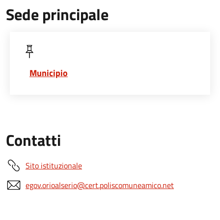
Sede principale
Municipio
Contatti
Sito istituzionale
egov.orioalserio@cert.poliscomuneamico.net