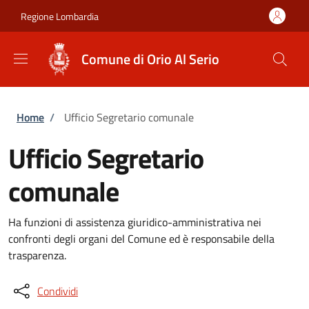
Salta al contenuto principale
Skip to footer content
Regione Lombardia
Comune di Orio Al Serio
Briciole di pane
Home
/
Ufficio Segretario comunale
Ufficio Segretario
comunale
Ha funzioni di assistenza giuridico-amministrativa nei
confronti degli organi del Comune ed è responsabile della
trasparenza.
Condividi