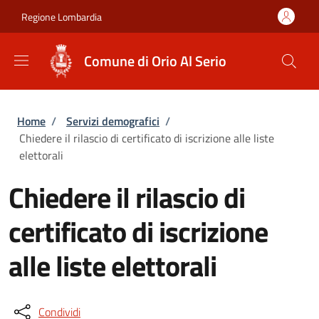
Salta al contenuto principale
Skip to footer content
Regione Lombardia
Comune di Orio Al Serio
Briciole di pane
Home
/
Servizi demografici
/
Chiedere il rilascio di certificato di iscrizione alle liste
elettorali
Chiedere il rilascio di
certificato di iscrizione
alle liste elettorali
Condividi