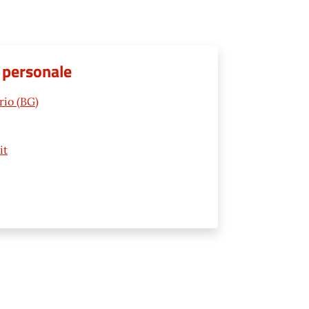
e personale
rio (BG)
it