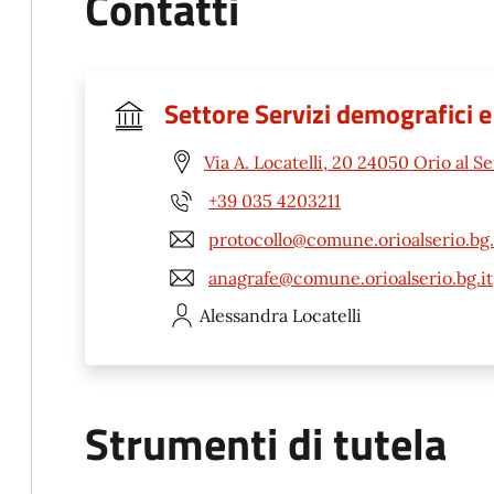
Contatti
Settore Servizi demografici 
Via A. Locatelli, 20 24050 Orio al Se
+39 035 4203211
protocollo@comune.orioalserio.bg.
anagrafe@comune.orioalserio.bg.it
Alessandra
Locatelli
Strumenti di tutela