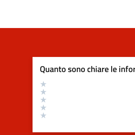
Quanto sono chiare le info
Valutazione
Valuta 5 stelle su 5
Valuta 4 stelle su 5
Valuta 3 stelle su 5
Valuta 2 stelle su 5
Valuta 1 stelle su 5