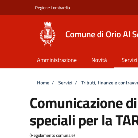
Salta al contenuto principale
Skip to footer content
Regione Lombardia
Comune di Orio Al S
Amministrazione
Novità
Servizi
Briciole di pane
Home
/
Servizi
/
Tributi, finanze e contravv
Comunicazione di 
speciali per la TA
(Regolamento comunale)