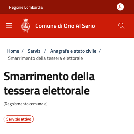
Salta al contenuto principale
Skip to footer content
Regione Lombardia
Comune di Orio Al Serio
Briciole di pane
Home
/
Servizi
/
Anagrafe e stato civile
/
Smarrimento della tessera elettorale
Smarrimento della
tessera elettorale
(Regolamento comunale)
Servizio attivo