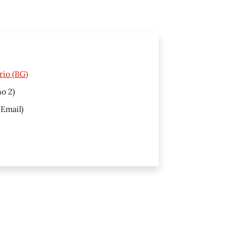
rio (BG)
no 2)
Email)