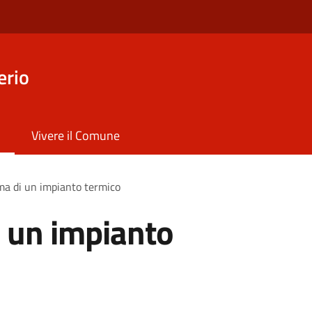
erio
Vivere il Comune
a di un impianto termico
 un impianto