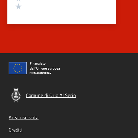
Valuta 1 stelle su 5
Comune di Orio Al Serio
Footer menu
Area riservata
Crediti