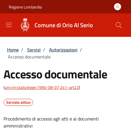
Salta al contenuto principale
Skip to footer content
Regione Lombardia
Comune di Orio Al Serio
Briciole di pane
Home
/
Servizi
/
Autorizzazioni
/
Accesso documentale
Accesso documentale
(
urn:nir:stato:legge:1990-08-07;241~art22
)
Servizio attivo
Procedimento di accesso agli atti e ai documenti
amministrativi