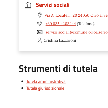
Servizi sociali
Via A. Locatelli, 20 24050 Orio al Se
+39 035 4203244
(Telefono)
servizi.sociali@comune.orioalserio.
Cristina
Lazzaroni
Strumenti di tutela
Tutela amministrativa
Tutela giurisdizionale