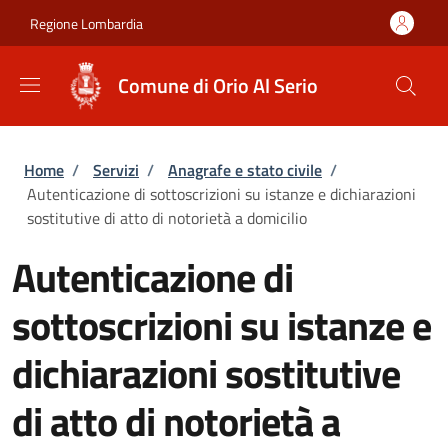
Salta al contenuto principale
Skip to footer content
Regione Lombardia
Comune di Orio Al Serio
Briciole di pane
Home
/
Servizi
/
Anagrafe e stato civile
/
Autenticazione di sottoscrizioni su istanze e dichiarazioni
sostitutive di atto di notorietà a domicilio
Autenticazione di
sottoscrizioni su istanze e
dichiarazioni sostitutive
di atto di notorietà a