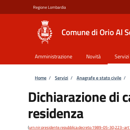
Salta al contenuto principale
Skip to footer content
Regione Lombardia
Comune di Orio Al S
Amministrazione
Novità
Servizi
Briciole di pane
Home
/
Servizi
/
Anagrafe e stato civile
/
Dichiarazione di 
residenza
(
urn:nir:presidente.repubblica:decreto:1989-05-30;223~ar