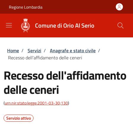
Salta al contenuto principale
Skip to footer content
Regione Lombardia
Comune di Orio Al Serio
Briciole di pane
Home
/
Servizi
/
Anagrafe e stato civile
/
Recesso dell'affidamento delle ceneri
Recesso dell'affidamento
delle ceneri
(
urn:nir:stato:legge:2001-03-30;130
)
Servizio attivo