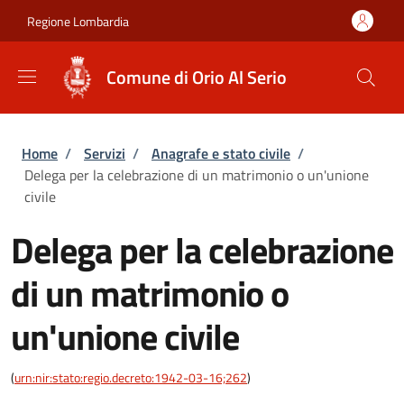
Salta al contenuto principale
Skip to footer content
Regione Lombardia
Comune di Orio Al Serio
Briciole di pane
Home
/
Servizi
/
Anagrafe e stato civile
/
Delega per la celebrazione di un matrimonio o un'unione
civile
Delega per la celebrazione
di un matrimonio o
un'unione civile
(
urn:nir:stato:regio.decreto:1942-03-16;262
)