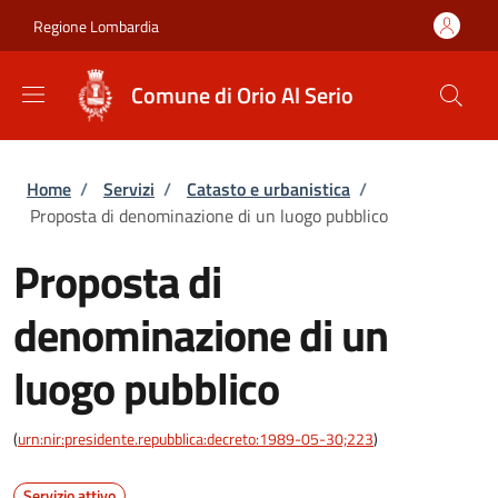
Salta al contenuto principale
Skip to footer content
Regione Lombardia
Comune di Orio Al Serio
Briciole di pane
Home
/
Servizi
/
Catasto e urbanistica
/
Proposta di denominazione di un luogo pubblico
Proposta di
denominazione di un
luogo pubblico
(
urn:nir:presidente.repubblica:decreto:1989-05-30;223
)
Servizio attivo