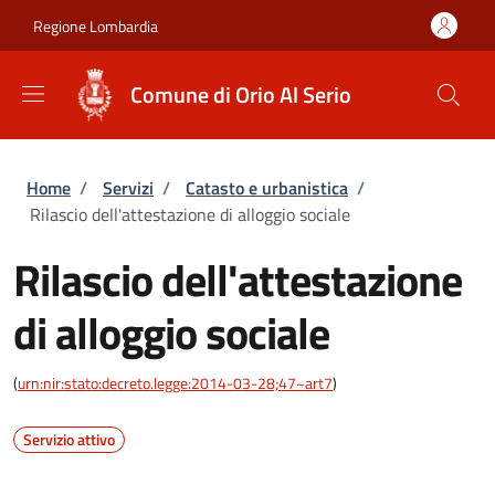
Salta al contenuto principale
Skip to footer content
Regione Lombardia
Comune di Orio Al Serio
Briciole di pane
Home
/
Servizi
/
Catasto e urbanistica
/
Rilascio dell'attestazione di alloggio sociale
Rilascio dell'attestazione
di alloggio sociale
(
urn:nir:stato:decreto.legge:2014-03-28;47~art7
)
Servizio attivo