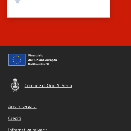
Valuta 1 stelle su 5
Comune di Orio Al Serio
Footer menu
Area riservata
Crediti
Informativa privacy