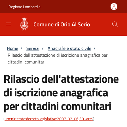
Salta al contenuto principale
Skip to footer content
Regione Lombardia
Comune di Orio Al Serio
Briciole di pane
Home
/
Servizi
/
Anagrafe e stato civile
/
Rilascio dell'attestazione di iscrizione anagrafica per
cittadini comunitari
Rilascio dell'attestazione
di iscrizione anagrafica
per cittadini comunitari
(
urn:nir:stato:decreto.legislativo:2007-02-06;30~art9
)