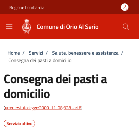
Salta al contenuto principale
Skip to footer content
Regione Lombardia
Comune di Orio Al Serio
Briciole di pane
Home
/
Servizi
/
Salute, benessere e assistenza
/
Consegna dei pasti a domicilio
Consegna dei pasti a
domicilio
(
urn:nir:stato:legge:2000-11-08;328~art6
)
Servizio attivo