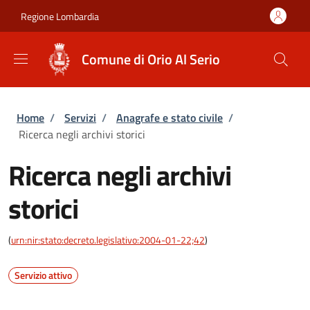
Salta al contenuto principale
Skip to footer content
Regione Lombardia
Comune di Orio Al Serio
Briciole di pane
Home
/
Servizi
/
Anagrafe e stato civile
/
Ricerca negli archivi storici
Ricerca negli archivi
storici
(
urn:nir:stato:decreto.legislativo:2004-01-22;42
)
Servizio attivo