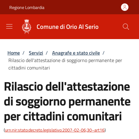
Salta al contenuto principale
Skip to footer content
Regione Lombardia
Comune di Orio Al Serio
Briciole di pane
Home
/
Servizi
/
Anagrafe e stato civile
/
Rilascio dell'attestazione di soggiorno permanente per
cittadini comunitari
Rilascio dell'attestazione
di soggiorno permanente
per cittadini comunitari
(
urn:nir:stato:decreto.legislativo:2007-02-06;30~art16
)