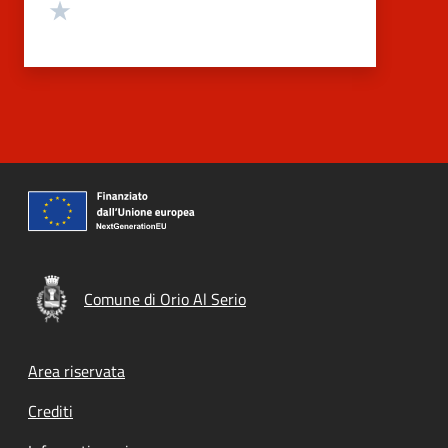
Valuta 1 stelle su 5
Comune di Orio Al Serio
Footer menu
Area riservata
Crediti