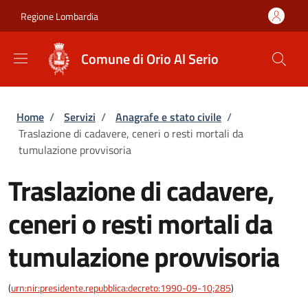
Salta al contenuto principale
Skip to footer content
Regione Lombardia
Comune di Orio Al Serio
Briciole di pane
Home
/
Servizi
/
Anagrafe e stato civile
/
Traslazione di cadavere, ceneri o resti mortali da
tumulazione provvisoria
Traslazione di cadavere,
ceneri o resti mortali da
tumulazione provvisoria
(
urn:nir:presidente.repubblica:decreto:1990-09-10;285
)