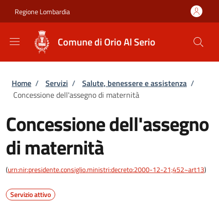
Salta al contenuto principale
Skip to footer content
Regione Lombardia
Comune di Orio Al Serio
Briciole di pane
Home
/
Servizi
/
Salute, benessere e assistenza
/
Concessione dell'assegno di maternità
Concessione dell'assegno
di maternità
(
urn:nir:presidente.consiglio.ministri:decreto:2000-12-21;452~art13
)
Servizio attivo