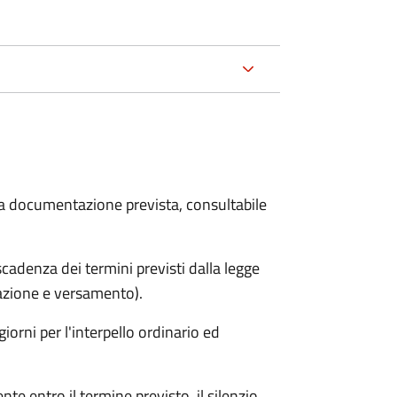
 la documentazione prevista, consultabile
adenza dei termini previsti dalla legge
arazione e versamento).
iorni per l'interpello ordinario ed
e entro il termine previsto, il silenzio