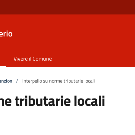
erio
Vivere il Comune
enzioni
/
Interpello su norme tributarie locali
e tributarie locali