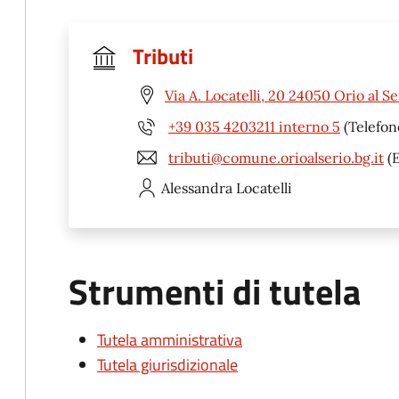
Tributi
Via A. Locatelli, 20 24050 Orio al Se
+39 035 4203211 interno 5
(Telefon
tributi@comune.orioalserio.bg.it
(E
Alessandra
Locatelli
Strumenti di tutela
Tutela amministrativa
Tutela giurisdizionale