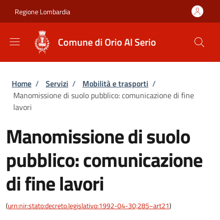
Salta al contenuto principale
Skip to footer content
Regione Lombardia
Comune di Orio Al Serio
Briciole di pane
Home
/
Servizi
/
Mobilità e trasporti
/
Manomissione di suolo pubblico: comunicazione di fine
lavori
Manomissione di suolo
pubblico: comunicazione
di fine lavori
(
urn:nir:stato:decreto.legislativo:1992-04-30;285~art21
)