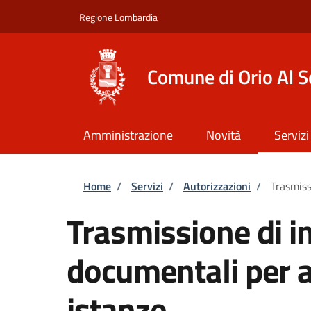
Salta al contenuto principale
Skip to footer content
Regione Lombardia
Comune di Orio Al S
Amministrazione
Novità
Servizi
Briciole di pane
Home
/
Servizi
/
Autorizzazioni
/
Trasmiss
Trasmissione di i
documentali per al
istanze