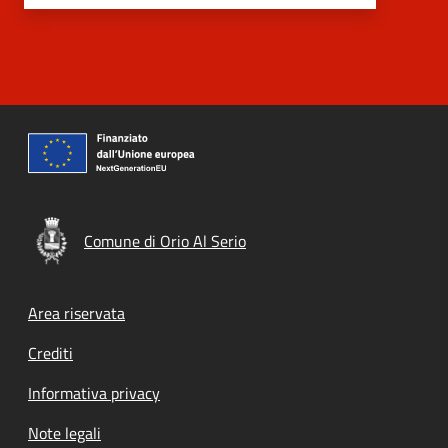
Comune di Orio Al Serio
Footer menu
Area riservata
Crediti
Informativa privacy
Note legali