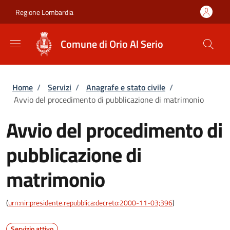
Salta al contenuto principale
Skip to footer content
Regione Lombardia
Comune di Orio Al Serio
Briciole di pane
Home
/
Servizi
/
Anagrafe e stato civile
/
Avvio del procedimento di pubblicazione di matrimonio
Avvio del procedimento di
pubblicazione di
matrimonio
(
urn:nir:presidente.repubblica:decreto:2000-11-03;396
)
Servizio attivo