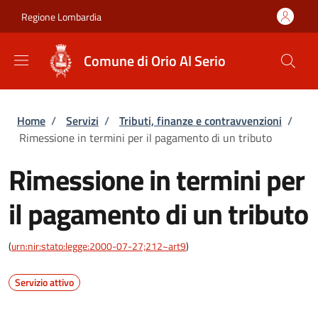
Salta al contenuto principale
Skip to footer content
Regione Lombardia
Comune di Orio Al Serio
Briciole di pane
Home
/
Servizi
/
Tributi, finanze e contravvenzioni
/
Rimessione in termini per il pagamento di un tributo
Rimessione in termini per
il pagamento di un tributo
(
urn:nir:stato:legge:2000-07-27;212~art9
)
Servizio attivo