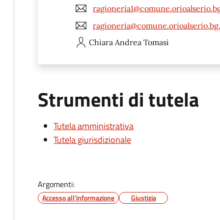
ragioneria1@comune.orioalserio.bg
ragioneria@comune.orioalserio.bg.
Chiara Andrea
Tomasi
Strumenti di tutela
Tutela amministrativa
Tutela giurisdizionale
Argomenti:
Accesso all'informazione
Giustizia