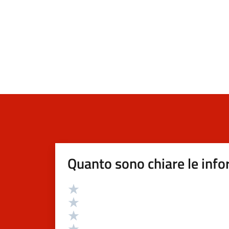
Quanto sono chiare le info
Valutazione
Valuta 5 stelle su 5
Valuta 4 stelle su 5
Valuta 3 stelle su 5
Valuta 2 stelle su 5