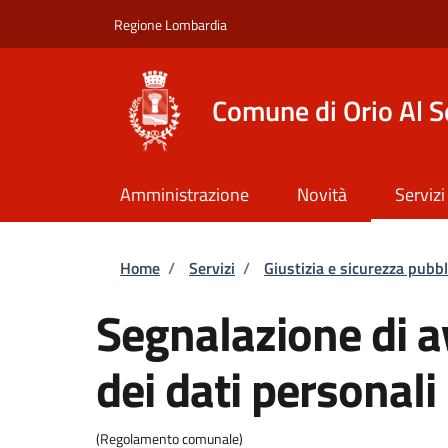
Salta al contenuto principale
Skip to footer content
Regione Lombardia
Comune di Orio Al S
Amministrazione
Novità
Servizi
Briciole di pane
Home
/
Servizi
/
Giustizia e sicurezza pubbl
Segnalazione di a
dei dati personali
(Regolamento comunale)