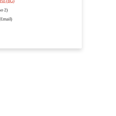
rio (BG)
no 2)
Email)