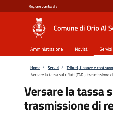
Salta al contenuto principale
Skip to footer content
Regione Lombardia
Comune di Orio Al S
Amministrazione
Novità
Servizi
Briciole di pane
Home
/
Servizi
/
Tributi, finanze e contravv
Versare la tassa sui rifiuti (TARI): trasmissione d
Versare la tassa su
trasmissione di re