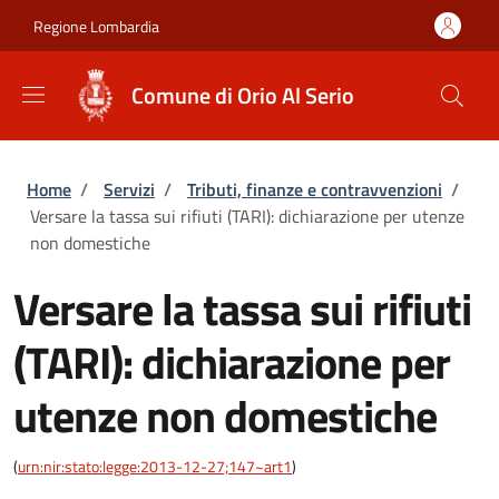
Salta al contenuto principale
Skip to footer content
Regione Lombardia
Comune di Orio Al Serio
Briciole di pane
Home
/
Servizi
/
Tributi, finanze e contravvenzioni
/
Versare la tassa sui rifiuti (TARI): dichiarazione per utenze
non domestiche
Versare la tassa sui rifiuti
(TARI): dichiarazione per
utenze non domestiche
(
urn:nir:stato:legge:2013-12-27;147~art1
)