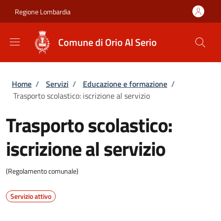
Salta al contenuto principale
Skip to footer content
Regione Lombardia
Comune di Orio Al Serio
Briciole di pane
Home
/
Servizi
/
Educazione e formazione
/
Trasporto scolastico: iscrizione al servizio
Trasporto scolastico:
iscrizione al servizio
(Regolamento comunale)
Servizio attivo